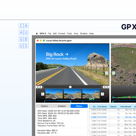
GPX
🇨🇦
🇦🇺
🇬🇧
🇺🇸