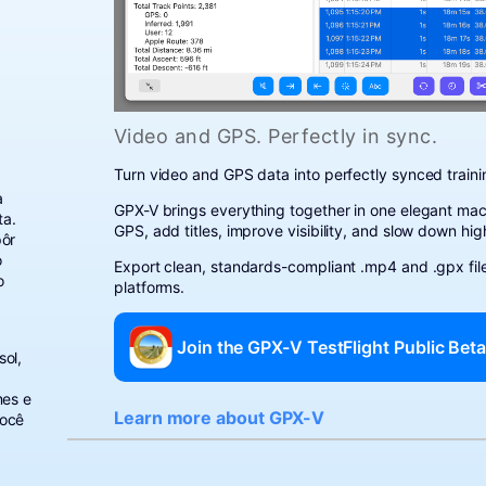
Video and GPS. Perfectly in sync.
Turn video and GPS data into perfectly synced traini
a
GPX-V brings everything together in one elegant ma
ta.
GPS, add titles, improve visibility, and slow down hi
pôr
o
Export clean, standards-compliant .mp4 and .gpx file
o
platforms.
Join the GPX-V TestFlight Public Bet
sol,
mes e
Learn more about GPX-V
você