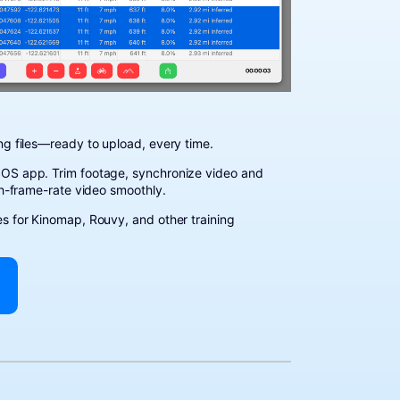
ng files—ready to upload, every time.
cOS app. Trim footage, synchronize video and
gh-frame-rate video smoothly.
s for Kinomap, Rouvy, and other training
a