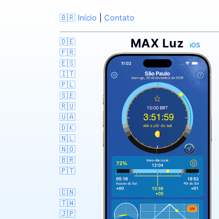
🇧🇷 Início
|
Contato
MAX Luz
🇩🇪
iOS
🇫🇷
🇪🇸
🇮🇹
🇵🇱
🇸🇪
🇷🇺
🇺🇦
🇩🇰
🇳🇱
🇳🇴
🇧🇷
🇵🇹
🇨🇳
🇹🇼
🇯🇵