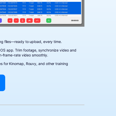
ng files—ready to upload, every time.
cOS app. Trim footage, synchronize video and
gh-frame-rate video smoothly.
s for Kinomap, Rouvy, and other training
a