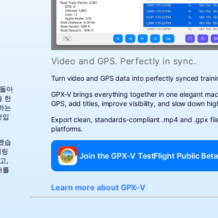
Video and GPS. Perfectly in sync.
Turn video and GPS data into perfectly synced traini
 돌아
GPX-V brings everything together in one elegant ma
을 한
GPS, add titles, improve visibility, and slow down hi
랑하는
것입
Export clean, standards-compliant .mp4 and .gpx file
platforms.
가했습
터링
Join the GPX-V TestFlight Public Bet
고,
서를
Learn more about GPX-V