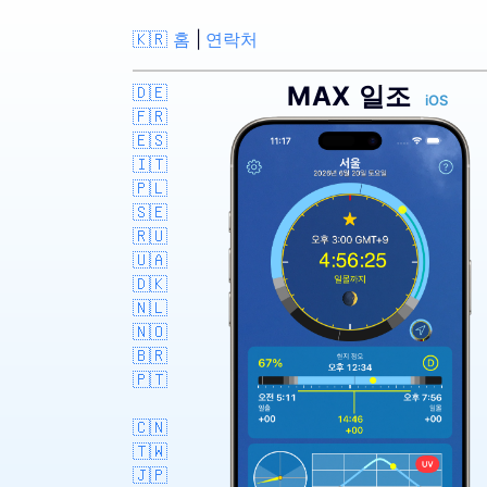
🇰🇷 홈
|
연락처
MAX 일조
🇩🇪
iOS
🇫🇷
🇪🇸
🇮🇹
🇵🇱
🇸🇪
🇷🇺
🇺🇦
🇩🇰
🇳🇱
🇳🇴
🇧🇷
🇵🇹
🇨🇳
🇹🇼
🇯🇵