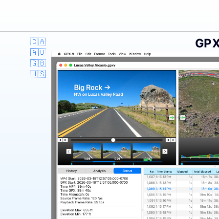
GPX
🇨🇦
🇦🇺
🇬🇧
🇺🇸