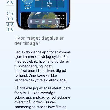
🇰🇷
🇨🇦
🇦🇺
🇬🇧
🇺🇸
Hvor meget dagslys er
der tilbage?
Jeg skrev denne app for at komme
hjem før mørke, når jeg cykler. Se
med et øjeblik, hvor lang tid der er
til solnedgang, og indstil
notifikationer til at advare dig på
forhånd. Dine kære vil ikke
længere bekymre sig eller klage.
Så tilføjede jeg alt solrelateret, bare
for sjov. Du kan overvåge
solopgang, middag og solnedgang
overalt på Jorden. Du kan
sammenligne steder, lave film og