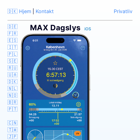
🇩🇰 Hjem
|
Kontakt
Privatliv
MAX Dagslys
🇩🇪
iOS
🇫🇷
🇪🇸
🇮🇹
🇵🇱
🇸🇪
🇷🇺
🇺🇦
🇩🇰
🇳🇱
🇳🇴
🇧🇷
🇵🇹
🇨🇳
🇹🇼
🇯🇵