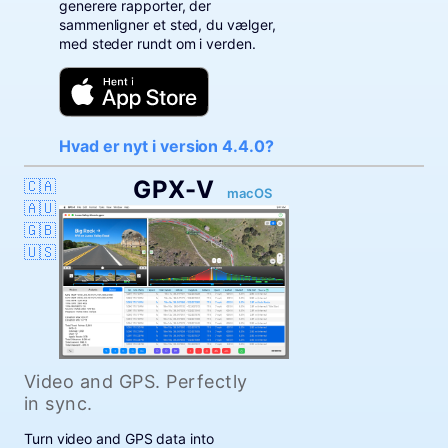
generere rapporter, der
sammenligner et sted, du vælger,
med steder rundt om i verden.
Hvad er nyt i version 4.4.0?
GPX-V
🇨🇦
macOS
🇦🇺
🇬🇧
🇺🇸
Video and GPS. Perfectly
in sync.
Turn video and GPS data into