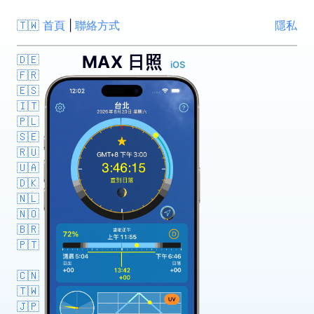
🇹🇼 首頁
|
聯絡方式
隱私
MAX 日照
🇩🇪
iOS
🇫🇷
🇪🇸
🇮🇹
🇵🇱
🇸🇪
🇷🇺
🇺🇦
🇩🇰
🇳🇱
🇳🇴
🇧🇷
🇵🇹
🇨🇳
🇹🇼
🇯🇵