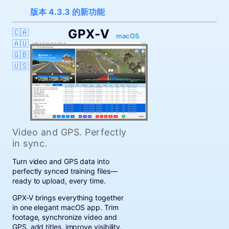
版本 4.3.3 的新功能
GPX-V
🇨🇦
macOS
🇦🇺
🇬🇧
🇺🇸
Video and GPS. Perfectly
in sync.
Turn video and GPS data into
perfectly synced training files—
ready to upload, every time.
GPX-V brings everything together
in one elegant macOS app. Trim
footage, synchronize video and
GPS, add titles, improve visibility,